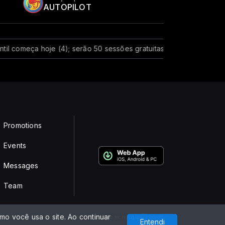
AUTOPILOT
meça hoje (4); serão 50 sessões gratuitas
Mega-Sena não tem 
Promotions
Events
Messages
Team
o você usa o site. Ao continuar
Com a tecnologia
Entendi