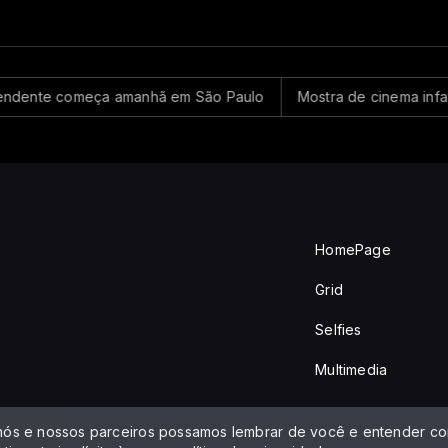
ente começa amanhã em São Paulo
Mostra de cinema infantil co
HomePage
Grid
Selfies
Multimedia
 nós e nossos parceiros possamos lembrar de você e entender com