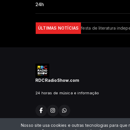
24h
e para R$ 150 milhões
ÚLTIMAS NOTÍCIAS
Flipei: festa de literatura independ
RDCRadioShow.com
24 horas de música e informação
Nosso site usa cookies e outras tecnologias para que
Todos os direitos reservados.