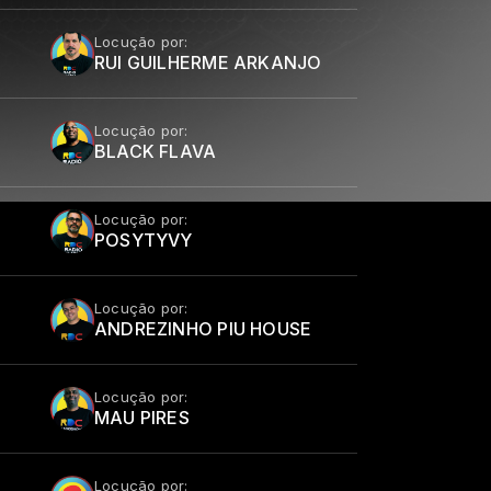
Locução por:
RUI GUILHERME ARKANJO
Locução por:
BLACK FLAVA
Locução por:
POSYTYVY
Locução por:
ANDREZINHO PIU HOUSE
Locução por:
MAU PIRES
Locução por: