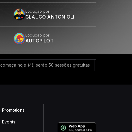
Locução por:
GLAUCO ANTONIOLI
Locução por:
AUTOPILOT
a hoje (4); serão 50 sessões gratuitas
Mega-Sena não tem ga
Promotions
Events