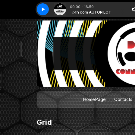
00:00 - 16:59
ight - Riddimanbump (Original Mix) ED
24h com AUTOPILOT
24h com AUTOPILOT
Marcus Soulbynight - Riddimanbum
HomePage
Contacts
Grid