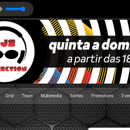
p (Original Mix) ED
Grid
Team
Multimedia
Selfies
Promotions
Eve