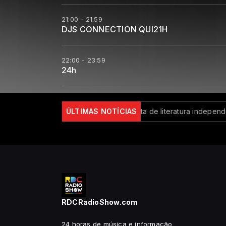
21:00 - 21:59
DJS CONNECTION QUI21H
22:00 - 23:59
24h
ara R$ 150 milhões
ÚLTIMAS NOTÍCIAS
Flipei: festa de literatura independent
RDCRadioShow.com
24 horas de música e informação