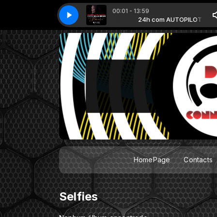
00:01 - 13:59
DJ Pippi, Willie Graff, Billie Brown - I Remember (Vocal Mix) ED
24h com AUTOPILOT
24h com AUTOPILOT
Kiko Navarro
HomePage
Contacts
Selfies