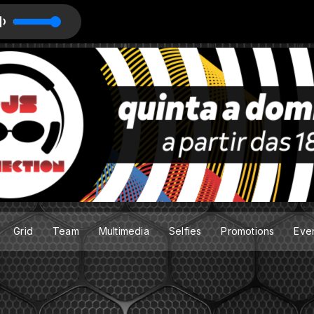
, DJ Pippi, Willie Graff, Billie Brown - I Remember (Vocal Mix) ED
Grid
Team
Multimedia
Selfies
Promotions
Eve