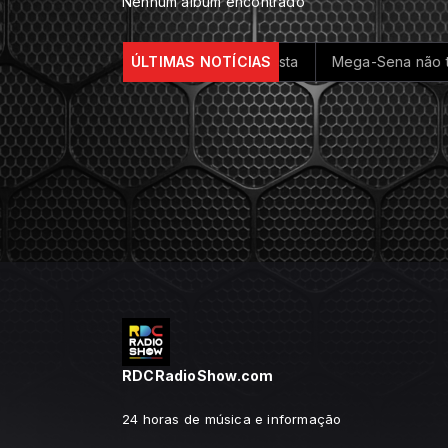
Nenhum álbum encontrado
 Brennand celebra centenário do artista
ÚLTIMAS NOTÍCIAS
Mega-Sena não tem g
RDCRadioShow.com
24 horas de música e informação