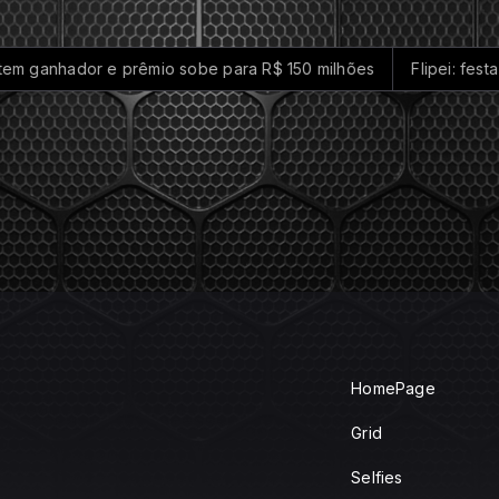
anhador e prêmio sobe para R$ 150 milhões
Flipei: festa d
HomePage
Grid
Selfies