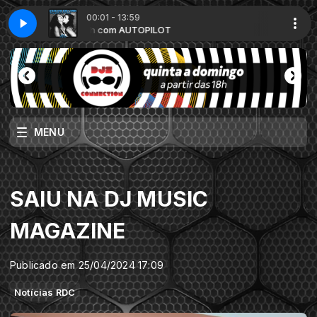
00:01 - 13:59
ended Mix) ED
24h com AUTOPILOT
OFFAIAH, David Penn, Thando feat. Eric B Turner - Always (
MENU
SAIU NA DJ MUSIC
MAGAZINE
Publicado em 25/04/2024 17:09
Notícias RDC