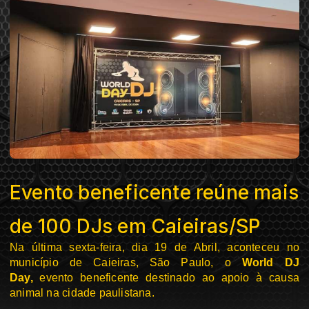
Evento beneficente reúne mais
de 100 DJs em Caieiras/SP
Na última sexta-feira, dia 19 de Abril, aconteceu no
município de Caieiras, São Paulo, o
World DJ
Day,
evento beneficente destinado ao apoio à causa
animal na cidade paulistana.